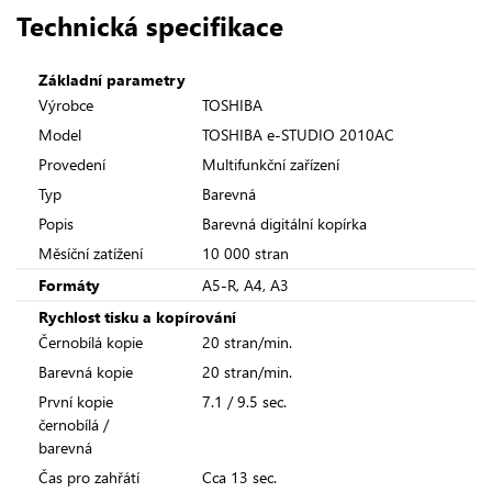
Technická specifikace
Základní parametry
Výrobce
TOSHIBA
Model
TOSHIBA e-STUDIO 2010AC
Provedení
Multifunkční zařízení
Typ
Barevná
Popis
Barevná digitální kopírka
Měsíční zatížení
10 000 stran
Formáty
A5-R, A4, A3
Rychlost tisku a kopírování
Černobílá kopie
20 stran/min.
Barevná kopie
20 stran/min.
První kopie
7.1 / 9.5 sec.
černobílá /
barevná
Čas pro zahřátí
Cca 13 sec.