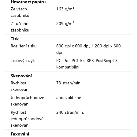
Hmotnost papíru
Ze všech
163 g/m²
zásobníků
Z ručního
209 g/m²
zásobníku
Tisk
Rozlišení tisku
600 dpi x 600 dpi, 1.200 dpi x 600
dpi
Tiskový jazyk
PCL 5e, PCL 5c, XPS, PostScript 3
kompatibilní
Skenování
Rychlost
73 stran/min.
skenování
Jednoprůchodové
ano, volitelné
skenování
Rychlost
240 stran/min.
jednoprůchodové
skenování
Faxování