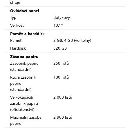
stroje
Ovládací panel
Typ
dotykový
Velikost
10.1"
Paměť a harddisk
Paměť
2 GB, 4 GB (volitelný)
Harddisk
320 GB
Zásoba papíru
Zásobník papíru
250 listů
(standardní)
Ruční zásobník
100 listů
papíru
(standardní)
Velkokapacitní
2 000 listů
zásobník papíru
(příslušenství)
Maximální zásoba
2 900 listů
papíru