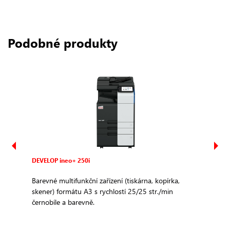
Podobné produkty
DEVELOP ineo+ 250i
DEVE
Barevné multifunkční zařízení (tiskárna, kopírka,
Bare
skener) formátu A3 s rychlostí 25/25 str./min
sken
černobíle a barevně.
čern