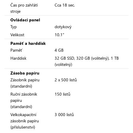
Čas pro zahřátí
Cca 18 sec.
stroje
Ovládací panel
Typ
dotykový
Velikost
10.1"
Paměť a harddisk
Paměť
4 GB
Harddisk
32 GB SSD, 320 GB (volitelný), 1 TB
(volitelný)
Zásoba papíru
Zásobník papíru
2 x 500 listů
(standardní)
Ruční zásobník
150 listů
papíru
(standardní)
Velkokapacitní
3 000 listů
zásobník papíru
(příslušenství)