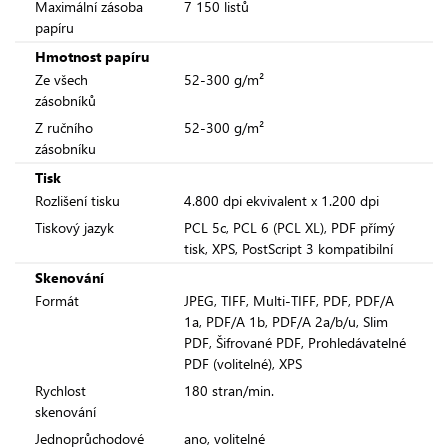
Maximální zásoba
7 150 listů
papíru
Hmotnost papíru
Ze všech
52-300 g/m²
zásobníků
Z ručního
52-300 g/m²
zásobníku
Tisk
Rozlišení tisku
4.800 dpi ekvivalent x 1.200 dpi
Tiskový jazyk
PCL 5c, PCL 6 (PCL XL), PDF přímý
tisk, XPS, PostScript 3 kompatibilní
Skenování
Formát
JPEG, TIFF, Multi-TIFF, PDF, PDF/A
1a, PDF/A 1b, PDF/A 2a/b/u, Slim
PDF, Šifrované PDF, Prohledávatelné
PDF (volitelné), XPS
Rychlost
180 stran/min.
skenování
Jednoprůchodové
ano, volitelné