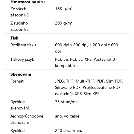
Hmotnost papíru
Ze všech
163 g/m²
zásobníků
Z ručního
209 g/m²
zásobníku
Tisk
Rozlišení tisku
600 dpi x 600 dpi, 1.200 dpi x 600
dpi
Tiskový jazyk
PCL 5e, PCL 5c, XPS, PostScript 3
kompatibilní
Skenování
Formát
JPEG, TIFF, Multi-TIFF, PDF, Slim PDF,
Šifrované PDF, Prohledávatelné PDF
(volitelné), XPS, Slim XPS
Rychlost
73 stran/min.
skenování
Jednoprůchodové
ano, volitelné
skenování
Rychlost
240 stran/min.