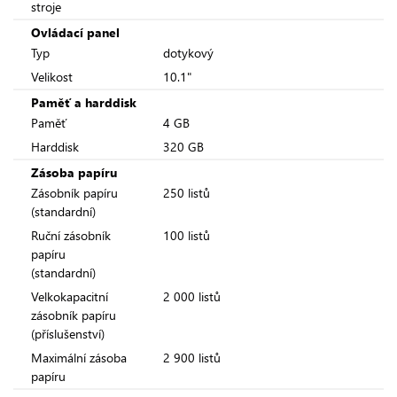
stroje
Ovládací panel
Typ
dotykový
Velikost
10.1"
Paměť a harddisk
Paměť
4 GB
Harddisk
320 GB
Zásoba papíru
Zásobník papíru
250 listů
(standardní)
Ruční zásobník
100 listů
papíru
(standardní)
Velkokapacitní
2 000 listů
zásobník papíru
(příslušenství)
Maximální zásoba
2 900 listů
papíru