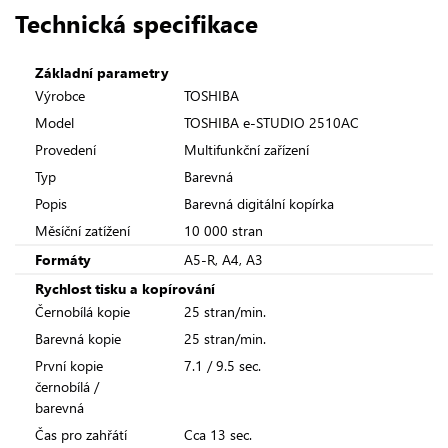
Technická specifikace
Základní parametry
Výrobce
TOSHIBA
Model
TOSHIBA e-STUDIO 2510AC
Provedení
Multifunkční zařízení
Typ
Barevná
Popis
Barevná digitální kopírka
Měsíční zatížení
10 000 stran
Formáty
A5-R, A4, A3
Rychlost tisku a kopírování
Černobílá kopie
25 stran/min.
Barevná kopie
25 stran/min.
První kopie
7.1 / 9.5 sec.
černobílá /
barevná
Čas pro zahřátí
Cca 13 sec.