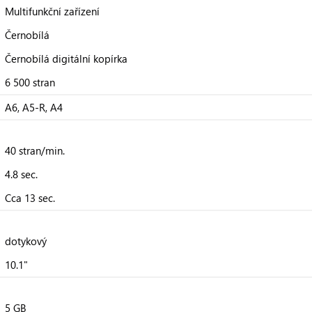
Multifunkční zařízení
Černobílá
Černobílá digitální kopírka
6 500 stran
A6, A5-R, A4
40 stran/min.
4.8 sec.
Cca 13 sec.
dotykový
10.1"
5 GB