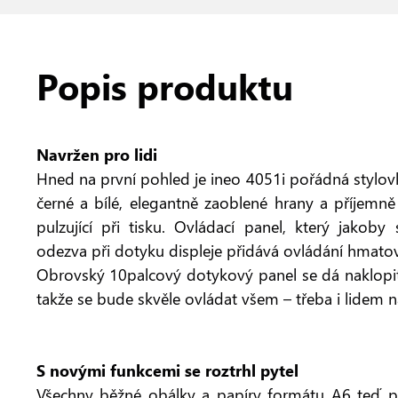
Popis produktu
Navržen pro lidi
Hned na první pohled je ineo 4051i pořádná stylo
černé a bílé, elegantně zaoblené hrany a příjemn
pulzující při tisku. Ovládací panel, který jakoby
odezva při dotyku displeje přidává ovládání hmato
Obrovský 10palcový dotykový panel se dá naklopit
takže se bude skvěle ovládat všem – třeba i lidem n
S novými funkcemi se roztrhl pytel
Všechny běžné obálky a papíry formátu A6 teď po