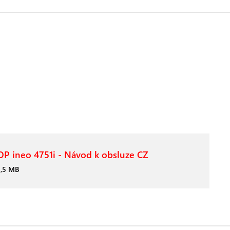
P ineo 4751i - Návod k obsluze CZ
3,5 MB