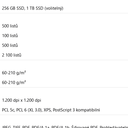
256 GB SSD, 1 TB SSD (volitelný)
500 listů
100 listů
500 listů
2 100 listů
60-210 g/m²
60-210 g/m²
1.200 dpi x 1.200 dpi
PCL 5c, PCL 6 (XL 3.0), XPS, PostScript 3 kompatibilní
JPEG, TIFF, PDF, PDF/A 1a, PDF/A 1b, Šifrované PDF, Prohledávateln