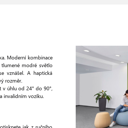
vka. Moderní kombinace
ě tlumené modré světlo
 se vznášel. A haptická
vý rozměr.
 v úhlu od 24° do 90°,
a invalidním vozíku.
tisknete jak z ručního